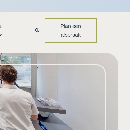
Plan een
&
afspraak
ie