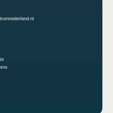
trumnederland.nl
HX
ness