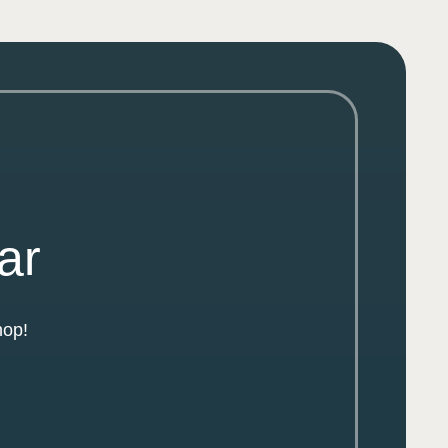
ar
nop!