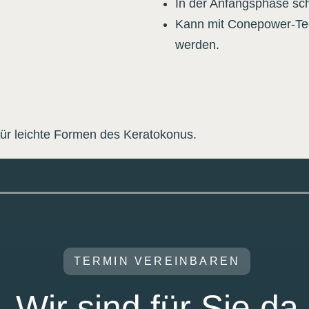
In der Anfangsphase sc
Kann mit Conepower-Tec
werden.
für leichte Formen des Keratokonus.
TERMIN VEREINBAREN
Wir sind für Sie da