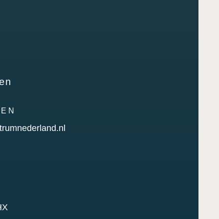
nen
MEN
trumnederland.nl
HX