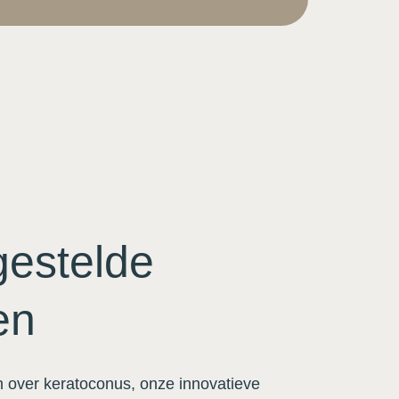
gestelde
en
n over keratoconus, onze innovatieve