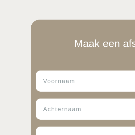
Maak een afs
Voornaam
Achternaam
waarom