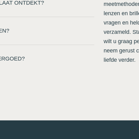
LAAT ONTDEKT?
meetmethoden 
lenzen en bri
vragen en hel
EN?
verzameld. Sta
wilt u graag p
neem gerust c
ERGOED?
liefde verder.