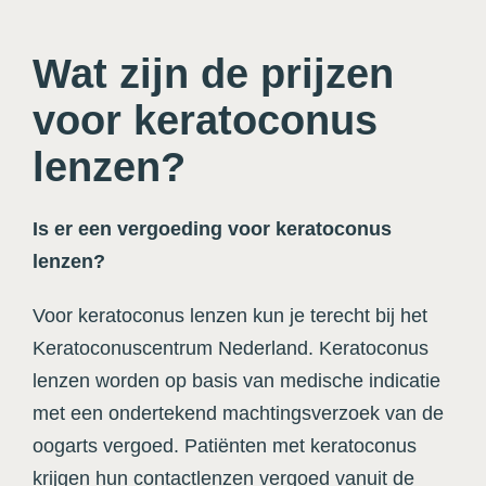
Wat zijn de prijzen
voor keratoconus
lenzen?
Is er een vergoeding voor keratoconus
lenzen?
Voor keratoconus lenzen kun je terecht bij het
Keratoconuscentrum Nederland. Keratoconus
lenzen worden op basis van medische indicatie
met een ondertekend machtingsverzoek van de
oogarts vergoed. Patiënten met keratoconus
krijgen hun contactlenzen vergoed vanuit de